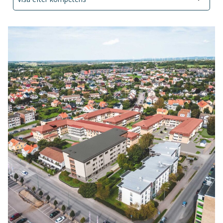
Alla
Bostäder
Lokal/Kontor
Industri
Offentligt
Hotell/Rest
Samhällsplanering
Privat