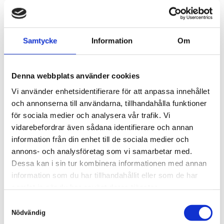
Samtycke
Information
Om
Denna webbplats använder cookies
Vi använder enhetsidentifierare för att anpassa innehållet
och annonserna till användarna, tillhandahålla funktioner
för sociala medier och analysera vår trafik. Vi
vidarebefordrar även sådana identifierare och annan
information från din enhet till de sociala medier och
Täppan 7 LSS
annons- och analysföretag som vi samarbetar med.
2024,
Dessa kan i sin tur kombinera informationen med annan
Arkitektur, Besiktning, Bygg- och projektledning,
Konstruktion, Kontrollansvarig enl PBL,
Falkenberg
information som du har tillhandahållit eller som de har
Tillgänglighetssakkunnig
samlat in när du har använt deras tjänster.
S
Nödvändig
a