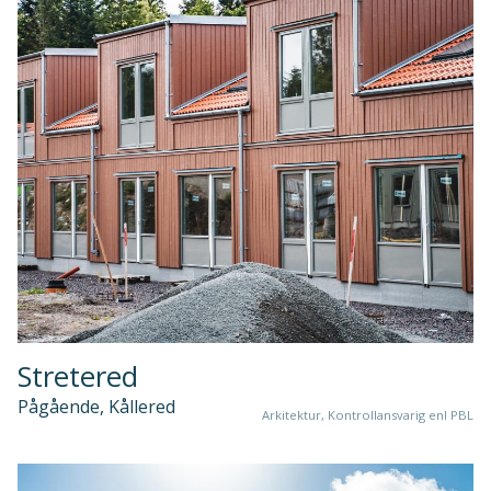
Stretered
Pågående, Kållered
Arkitektur, Kontrollansvarig enl PBL