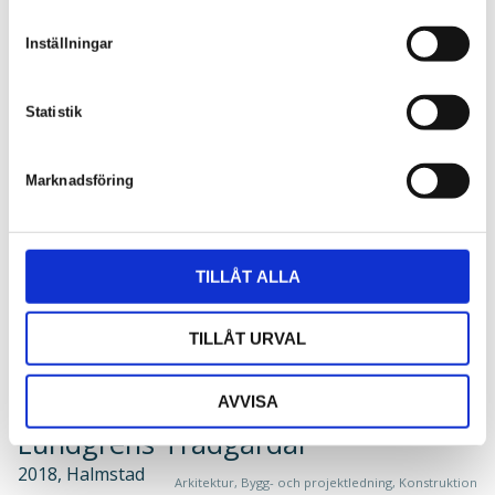
m
t
Inställningar
y
c
k
Statistik
e
s
Marknadsföring
v
a
l
TILLÅT ALLA
TILLÅT URVAL
AVVISA
Lundgrens Trädgårdar
2018, Halmstad
Arkitektur, Bygg- och projektledning, Konstruktion