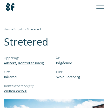
Hem
»
Projekt
»
Stretered
Stretered
Uppdrag:
År:
Arkitekt
,
Kontrollansvarig
Pågående
Ort:
Bild:
Kållered
Sköld Forsberg
Kontaktperson(er):
William Weibull