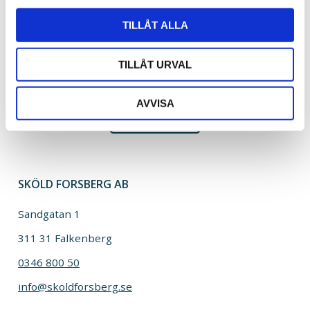
William Weibull
l
TILLÅT ALLA
Arkitekt
0346-487 62
william@skoldforsberg.se
TILLÅT URVAL
AVVISA
GÅ TILLBAKA
SKÖLD FORSBERG AB
Sandgatan 1
311 31 Falkenberg
0346 800 50
info@skoldforsberg.se