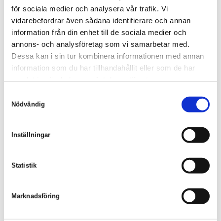
för sociala medier och analysera vår trafik. Vi
vidarebefordrar även sådana identifierare och annan
information från din enhet till de sociala medier och
annons- och analysföretag som vi samarbetar med.
Dessa kan i sin tur kombinera informationen med annan
information som du har tillhandahållit eller som de har
samlat in när du har använt deras tjänster.
S
Nödvändig
a
m
t
Inställningar
y
c
k
Statistik
e
s
Marknadsföring
v
a