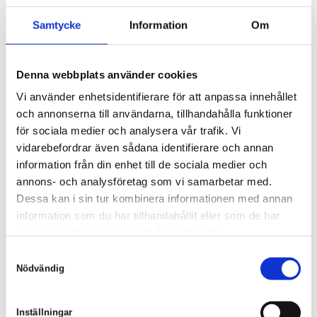
Samtycke
Information
Om
Denna webbplats använder cookies
Vi använder enhetsidentifierare för att anpassa innehållet
och annonserna till användarna, tillhandahålla funktioner
för sociala medier och analysera vår trafik. Vi
vidarebefordrar även sådana identifierare och annan
information från din enhet till de sociala medier och
annons- och analysföretag som vi samarbetar med.
Dessa kan i sin tur kombinera informationen med annan
PROVTRYCKNING OCH TERMOGRAFERING
information som du har tillhandahållit eller som de har
samlat in när du har använt deras tjänster.
Vi håller värmen på rätt sida
S
Nödvändig
a
m
t
Inställningar