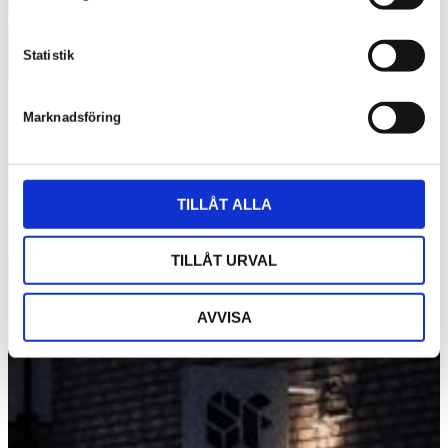
y
c
k
Statistik
e
s
Marknadsföring
v
a
l
TILLÅT ALLA
TILLÅT URVAL
AVVISA