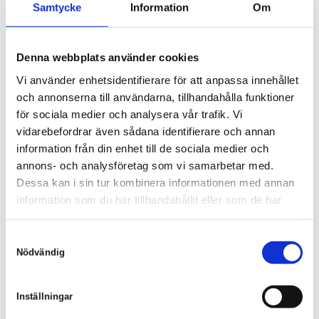
Samtycke
Information
Om
Kommunen vinner striden om
Denna webbplats använder cookies
Västerport
Vi använder enhetsidentifierare för att anpassa innehållet
Tillsammans med
Västkuststugan
har Sköld Forsberg
och annonserna till användarna, tillhandahålla funktioner
vunnit en markanvisningstävling i det nya området
för sociala medier och analysera vår trafik. Vi
Västerport i Varberg.
Länk till projektet.
vidarebefordrar även sådana identifierare och annan
information från din enhet till de sociala medier och
”Mark- och miljööverdomstolen finner att Varbergs
annons- och analysföretag som vi samarbetar med.
kommun har hållit sig inom det handlingsutrymme som
Dessa kan i sin tur kombinera informationen med annan
information som du har tillhandahållit eller som de har
kommunen har enligt PBL”, skriver domstolen i sin
samlat in när du har använt deras tjänster.
dom. Med det kan den första delen av stadsdelen, med
S
dess 500 bostäder och hotellbyggnad nu byggas.
Nödvändig
a
m
Läs mer i artikel på
hn.se
t
Inställningar
y