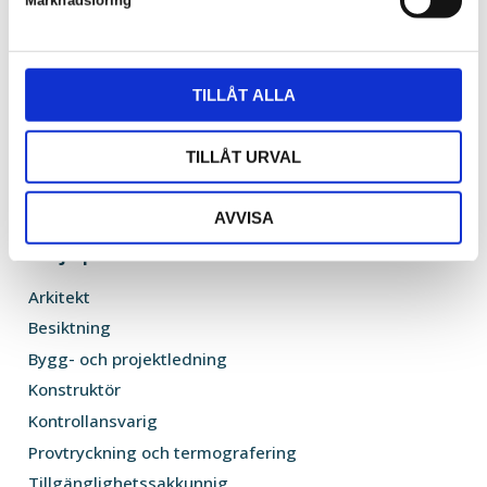
Marknadsföring
v
0346 800 50
a
l
info@skoldforsberg.se
TILLÅT ALLA
TILLÅT URVAL
AVVISA
Vi hjälper er med
Arkitekt
Besiktning
Bygg- och projektledning
Konstruktör
Kontrollansvarig
Provtryckning och termografering
Tillgänglighetssakkunnig