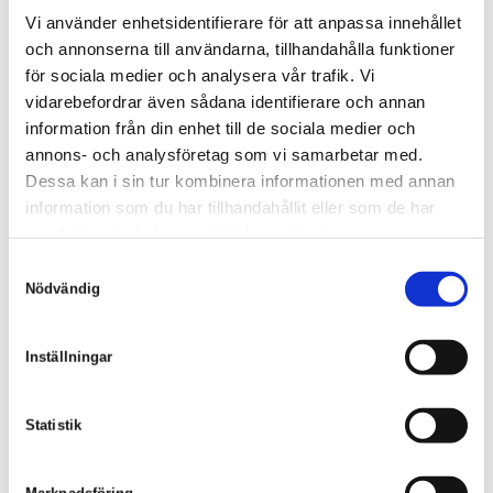
Vi använder enhetsidentifierare för att anpassa innehållet
och annonserna till användarna, tillhandahålla funktioner
Äntligen fotbolls-VM! 🇸🇪🇸🇪
för sociala medier och analysera vår trafik. Vi
🇸🇪🇸🇪🇸🇪🇸🇪
vidarebefordrar även sådana identifierare och annan
information från din enhet till de sociala medier och
Här ser ni det taggade gänget som var med på
annons- och analysföretag som vi samarbetar med.
uppladdningsfrukosten i morse.
Dessa kan i sin tur kombinera informationen med annan
Vi har även ett internt tips igång, må bäste man eller
information som du har tillhandahållit eller som de har
kvinna vinna!
samlat in när du har använt deras tjänster.
S
Nödvändig
a
GÅ TILLBAKA
m
t
Inställningar
y
c
SKÖLD FORSBERG AB
k
Statistik
Sandgatan 1
e
s
311 31 Falkenberg