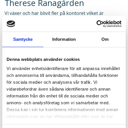
Therese Ranagården
Vi växer och har blivit fler på kontoret vilket är
fantastiskt kul och kan nu stolt presentera: Therese
Ranagården. Therese är teknisk projektledare på Sköld
Forsberg och så här beskriver Therese sin roll:
Samtycke
Information
Om
”Jag projektleder investeringsprojekt inom industrin
Denna webbplats använder cookies
främst livsmedelsindustrin, det kan vara en ny maskin,
Vi använder enhetsidentifierare för att anpassa innehållet
en hel produktionslinje eller processlösning (tankar,
och annonserna till användarna, tillhandahålla funktioner
rör etc.). Jag hjälper kunden att definiera vilket behov
för sociala medier och analysera vår trafik. Vi
av utrustning, vilken kapacitet som krävs och vilka krav
vidarebefordrar även sådana identifierare och annan
det finns på komponenter och material. Jag har även
information från din enhet till de sociala medier och
kontakt med leverantörerna för att få offerter,
annons- och analysföretag som vi samarbetar med.
diskutera olika layouter samt säkerställa att alla
Dessa kan i sin tur kombinera informationen med annan
information som du har tillhandahållit eller som de har
förutsättningar den nya utrustningen kräver (yta,
samlat in när du har använt deras tjänster.
mediabehov, underhåll etc.) finns tillgängliga.