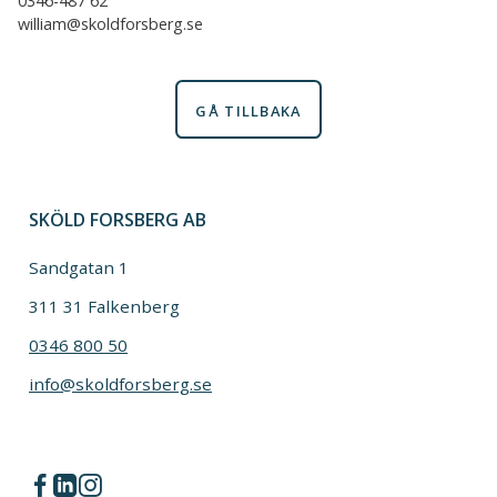
0346-487 62
william@skoldforsberg.se
GÅ TILLBAKA
SKÖLD FORSBERG AB
Sandgatan 1
311 31 Falkenberg
0346 800 50
info@skoldforsberg.se