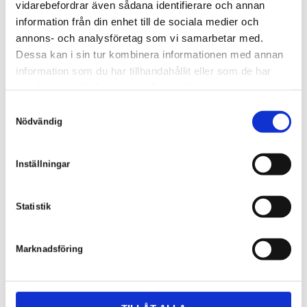
vidarebefordrar även sådana identifierare och annan
information från din enhet till de sociala medier och
annons- och analysföretag som vi samarbetar med.
Dessa kan i sin tur kombinera informationen med annan
information som du har tillhandahållit eller som de har
samlat in när du har använt deras tjänster.
S
Nödvändig
a
Bozo Lukanovic
m
Projektledare & Kontrollansvarig enl. PBL
t
Inställningar
0346-48 765
y
bozo@skoldforsberg.se
c
k
Statistik
e
s
Marknadsföring
v
a
l