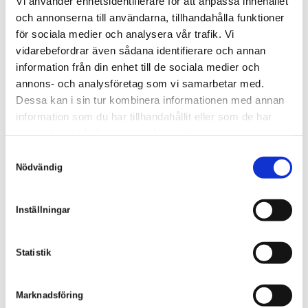
Hallands klimatlyft
Vi använder enhetsidentifierare för att anpassa innehållet
och annonserna till användarna, tillhandahålla funktioner
Igår gick startskottet för vårt deltagande i Hallands
för sociala medier och analysera vår trafik. Vi
Klimatlyft. Vi på Sköld Forsberg kommer tillsammans
vidarebefordrar även sådana identifierare och annan
information från din enhet till de sociala medier och
med de andra deltagande företagen att kämpa för att
annons- och analysföretag som vi samarbetar med.
minska vår klimatpåverkan.
Dessa kan i sin tur kombinera informationen med annan
information som du har tillhandahållit eller som de har
Läs mer om Hallands Klimatlyft på LinkedIn
samlat in när du har använt deras tjänster.
S
GÅ TILLBAKA
Nödvändig
a
m
t
Inställningar
y
SKÖLD FORSBERG AB
c
k
Statistik
Sandgatan 1
e
311 31 Falkenberg
s
Marknadsföring
v
0346 800 50