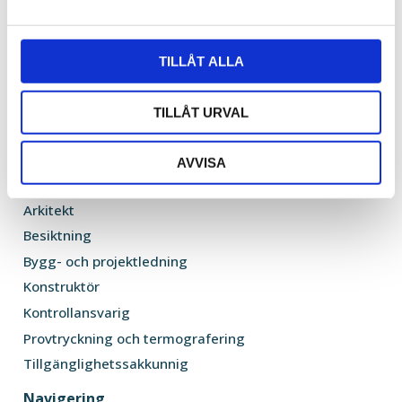
a
info@skoldforsberg.se
l
TILLÅT ALLA
TILLÅT URVAL
AVVISA
Vi hjälper er med
Arkitekt
Besiktning
Bygg- och projektledning
Konstruktör
Kontrollansvarig
Provtryckning och termografering
Tillgänglighetssakkunnig
Navigering