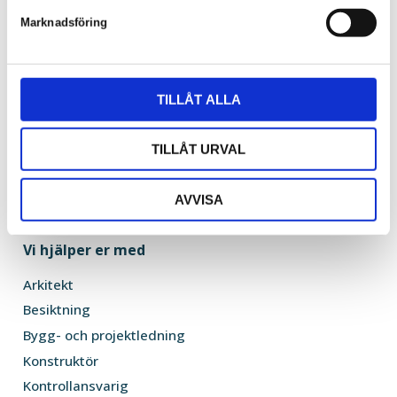
Sandgatan 1
s
Marknadsföring
v
311 31 Falkenberg
a
0346 800 50
l
TILLÅT ALLA
info@skoldforsberg.se
TILLÅT URVAL
AVVISA
Vi hjälper er med
Arkitekt
Besiktning
Bygg- och projektledning
Konstruktör
Kontrollansvarig