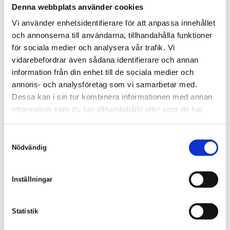
Arkitektur är ett intresse som även återspeglas på
Denna webbplats använder cookies
fritiden, då resmål ofta består av platser med
Vi använder enhetsidentifierare för att anpassa innehållet
intressanta byggnadsverk alternativ med bra musik.
och annonserna till användarna, tillhandahålla funktioner
Annars förläggs den mesta delen av fritiden till att
för sociala medier och analysera vår trafik. Vi
renovera ett gammalt mejeri några kilometer söder
vidarebefordrar även sådana identifierare och annan
om Falkenberg.
information från din enhet till de sociala medier och
annons- och analysföretag som vi samarbetar med.
Arkitekt
Dessa kan i sin tur kombinera informationen med annan
0346-487 62
information som du har tillhandahållit eller som de har
william@skoldforsberg.se
samlat in när du har använt deras tjänster.
S
Nödvändig
a
m
GÅ TILLBAKA
t
Inställningar
y
c
k
Statistik
SKÖLD FORSBERG AB
e